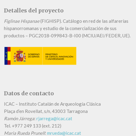
Detalles del proyecto
Figlinae Hispanae
(FIGHISP). Catálogo en red de las alfarerías
hispanorromanas y estudio de la comercialización de sus
productos – PGC2018-099843-B-I00 (MCIU/AEI/FEDER, UE).
Datos de contacto
ICAC – Instituto Catalán de Arqueología Clásica
Plaça d’en Rovellat, s/n, 43003 Tarragona
Ramón Járrega
:
rjarrega@icac.cat
Tel.
+
977 249 133 (ext. 212)
Maria Rueda Prunell
:
mrueda@icac.cat