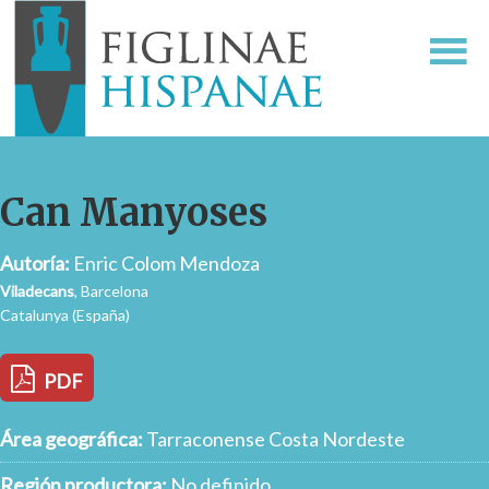
Can Manyoses
Autoría:
Enric Colom Mendoza
Viladecans
, Barcelona
Catalunya (España)
PDF
Área geográfica:
Tarraconense Costa Nordeste
Región productora:
No definido