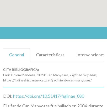
General
Características
Intervenciones
CITA BIBLIOGRÁFICA:
Enric Colom Mendoza , 2023: Can Manyoses,
Figlinae Hispanae
,
https://figlinaehispanae.icac.cat/yacimiento/can-manyoses/
DOI:
https://doi.org/10.51417/figlinae_080
El alfar de Can Manyoses fue hallado en 2004, durante