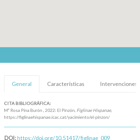
General
Características
Intervenciones
CITA BIBLIOGRÁFICA:
Mª Rosa Pina Burón , 2022: El Pinzón,
Figlinae Hispanae
,
https://figlinaehispanae.icac.cat/yacimiento/el-pinzon/
DOI:
https://doi.org/10.51417/figlinae_009