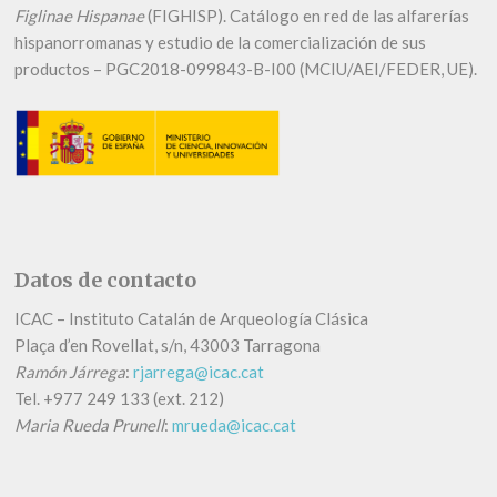
Figlinae Hispanae
(FIGHISP). Catálogo en red de las alfarerías
hispanorromanas y estudio de la comercialización de sus
productos – PGC2018-099843-B-I00 (MCIU/AEI/FEDER, UE).
Datos de contacto
ICAC – Instituto Catalán de Arqueología Clásica
Plaça d’en Rovellat, s/n, 43003 Tarragona
Ramón Járrega
:
rjarrega@icac.cat
Tel.
+
977 249 133 (ext. 212)
Maria Rueda Prunell
:
mrueda@icac.cat