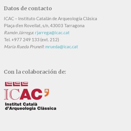
Datos de contacto
ICAC – Instituto Catalán de Arqueología Clásica
Plaça d’en Rovellat, s/n, 43003 Tarragona
Ramón Járrega
:
rjarrega@icac.cat
Tel.
+
977 249 133 (ext. 212)
Maria Rueda Prunell
:
mrueda@icac.cat
Con la colaboración de: