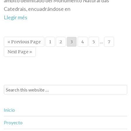
ámbito delimitado del Monumento Natural das
Catedrais, encuadrándose en
Llegir més
« Previous Page
1
2
3
4
5
…
7
Next Page »
Inicio
Proyecto