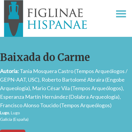
Baixada do Carme
Autoría:
Tania Mosquera Castro (Tempos Arqueólogos /
GEPN-AAT, USC), Roberto Bartolomé Abraira (Engobe
Arqueología), Mario César Vila (Tempos Arqueólogos),
Esperanza Martín Hernández (Dolabra Arqueología),
Francisco Alonso Toucido (Tempos Arqueólogos)
Lugo
, Lugo
Galicia (España)