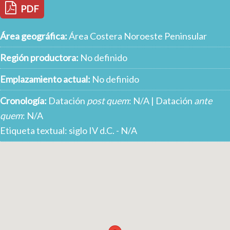
PDF
Área geográfica:
Área Costera Noroeste Peninsular
Región productora:
No definido
Emplazamiento actual:
No definido
Cronología:
Datación
post quem
: N/A | Datación
ante
quem
: N/A
Etiqueta textual: siglo IV d.C. - N/A