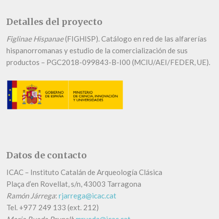
Detalles del proyecto
Figlinae Hispanae
(FIGHISP). Catálogo en red de las alfarerías
hispanorromanas y estudio de la comercialización de sus
productos – PGC2018-099843-B-I00 (MCIU/AEI/FEDER, UE).
Datos de contacto
ICAC – Instituto Catalán de Arqueología Clásica
Plaça d’en Rovellat, s/n, 43003 Tarragona
Ramón Járrega
:
rjarrega@icac.cat
Tel.
+
977 249 133 (ext. 212)
Maria Rueda Prunell
:
mrueda@icac.cat