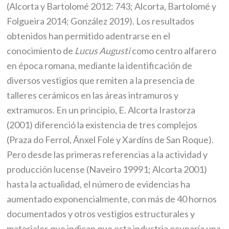
(Alcorta y Bartolomé 2012: 743; Alcorta, Bartolomé y
Folgueira 2014; González 2019). Los resultados
obtenidos han permitido adentrarse en el
conocimiento de
Lucus Augusti
como centro alfarero
en época romana, mediante la identificación de
diversos vestigios que remiten a la presencia de
talleres cerámicos en las áreas intramuros y
extramuros. En un principio, E. Alcorta Irastorza
(2001) diferenció la existencia de tres complejos
(Praza do Ferrol, Ánxel Fole y Xardíns de San Roque).
Pero desde las primeras referencias a la actividad y
producción lucense (Naveiro 19991; Alcorta 2001)
hasta la actualidad, el número de evidencias ha
aumentado exponencialmente, con más de 40 hornos
documentados y otros vestigios estructurales y
materiales que indican que esta industria ocuparía una