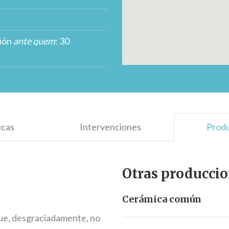
ción
ante quem
: 30
icas
Intervenciones
Prod
Otras producci
Cerámica común
que, desgraciadamente, no