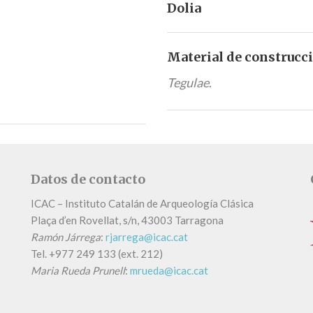
Dolia
Material de construcc
Tegulae
.
Datos de contacto
ICAC – Instituto Catalán de Arqueología Clásica
Plaça d’en Rovellat, s/n, 43003 Tarragona
Ramón Járrega
:
rjarrega@icac.cat
Tel.
+
977 249 133 (ext. 212)
Maria Rueda Prunell
:
mrueda@icac.cat