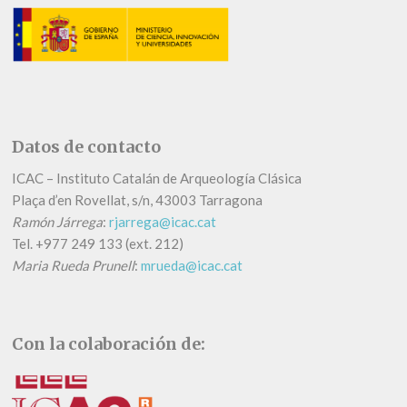
Datos de contacto
ICAC – Instituto Catalán de Arqueología Clásica
Plaça d’en Rovellat, s/n, 43003 Tarragona
Ramón Járrega
:
rjarrega@icac.cat
Tel.
+
977 249 133 (ext. 212)
Maria Rueda Prunell
:
mrueda@icac.cat
Con la colaboración de: