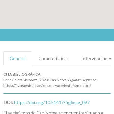
General
Características
Intervenciones
CITA BIBLIOGRÁFICA:
Enric Colom Mendoza , 2023: Can Notxa,
Figlinae Hispanae
,
https://figlinaehispanae.icac.cat/yacimiento/can-notxa/
DOI:
https://doi.org/10.51417/figlinae_097
El yacimiento de Can Notxa se encuentra situado a