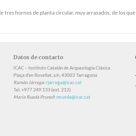
 tres hornos de planta circular, muy arrasados, de los que
Datos de contacto
ICAC – Instituto Catalán de Arqueología Clásica
Plaça d’en Rovellat, s/n, 43003 Tarragona
Ramón Járrega
:
rjarrega@icac.cat
Tel.
+
977 249 133 (ext. 212)
Maria Rueda Prunell
:
mrueda@icac.cat