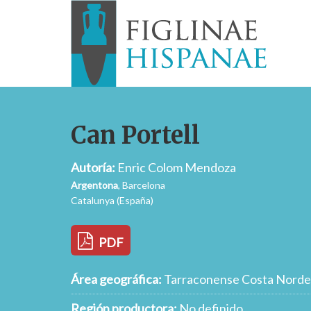
Can Portell
Autoría:
Enric Colom Mendoza
Argentona
, Barcelona
Catalunya (España)
PDF
Área geográfica:
Tarraconense Costa Norde
Región productora:
No definido