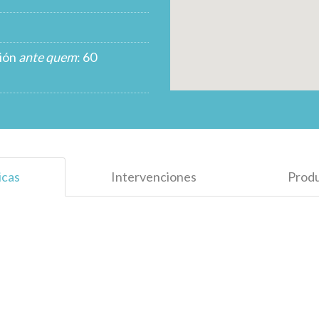
ción
ante quem
: 60
icas
Intervenciones
Prod