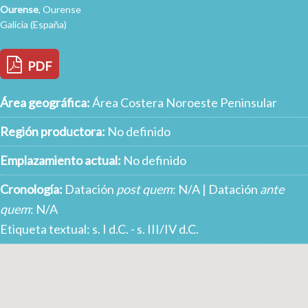
Ourense
, Ourense
Galicia (España)
PDF
Área geográfica:
Área Costera Noroeste Peninsular
Región productora:
No definido
Emplazamiento actual:
No definido
Cronología:
Datación
post quem
: N/A | Datación
ante
quem
: N/A
Etiqueta textual: s. I d.C. - s. III/IV d.C.