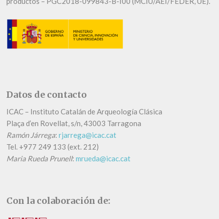
productos – PGC2018-099843-B-I00 (MCIU/AEI/FEDER, UE).
Datos de contacto
ICAC – Instituto Catalán de Arqueología Clásica
Plaça d’en Rovellat, s/n, 43003 Tarragona
Ramón Járrega
:
rjarrega@icac.cat
Tel.
+
977 249 133 (ext. 212)
Maria Rueda Prunell
:
mrueda@icac.cat
Con la colaboración de: