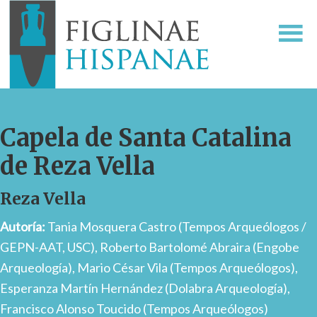
Capela de Santa Catalina
de Reza Vella
Reza Vella
Autoría:
Tania Mosquera Castro (Tempos Arqueólogos /
GEPN-AAT, USC), Roberto Bartolomé Abraira (Engobe
Arqueología), Mario César Vila (Tempos Arqueólogos),
Esperanza Martín Hernández (Dolabra Arqueología),
Francisco Alonso Toucido (Tempos Arqueólogos)