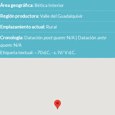
Área geográfica:
Bética Interior
Región productora:
Valle del Guadalquivir
Emplazamiento actual:
Rural
Cronología:
Datación
post quem
: N/A | Datación
ante
quem
: N/A
Etiqueta textual: ~70 d.C. - s. IV/ V d.C.