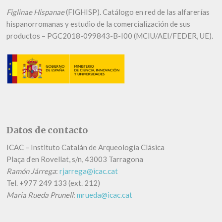
Figlinae Hispanae
(FIGHISP). Catálogo en red de las alfarerías
hispanorromanas y estudio de la comercialización de sus
productos – PGC2018-099843-B-I00 (MCIU/AEI/FEDER, UE).
Datos de contacto
ICAC – Instituto Catalán de Arqueología Clásica
Plaça d’en Rovellat, s/n, 43003 Tarragona
Ramón Járrega
:
rjarrega@icac.cat
Tel.
+
977 249 133 (ext. 212)
Maria Rueda Prunell
:
mrueda@icac.cat