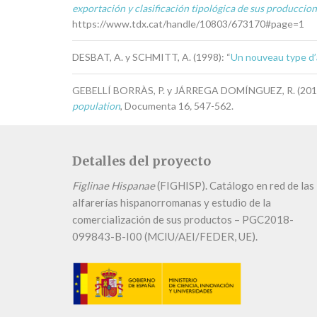
exportación y clasificación tipológica de sus producciones 
https://www.tdx.cat/handle/10803/673170#page=1
DESBAT, A. y SCHMITT, A. (1998): “
Un nouveau type d’
GEBELLÍ BORRÀS, P. y JÁRREGA DOMÍNGUEZ, R. (2011): “La
population
, Documenta 16
,
547-562.
Detalles del proyecto
Figlinae Hispanae
(FIGHISP). Catálogo en red de las
alfarerías hispanorromanas y estudio de la
comercialización de sus productos – PGC2018-
099843-B-I00 (MCIU/AEI/FEDER, UE).