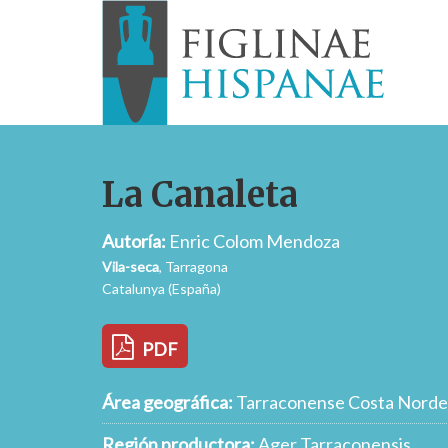
La Canaleta
Autoría:
Enric Colom Mendoza
Vila-seca
, Tarragona
Catalunya (España)
PDF
Área geográfica:
Tarraconense Costa Norde
Región productora:
Ager Tarraconensis