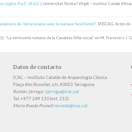
(siglos II a.C.-III d.C.)
, Universitat Rovira i Virgili – Institut Català d’Ar
amphore de Tarraconaise avec la marque Sex.Domiti
”,
SFECAG, Actes du C
 terrisseria romana de la Canaleta (Vila-seca)” en M. Prevosti y J. Gu
Datos de contacto
ICAC – Instituto Catalán de Arqueología Clásica
Plaça d’en Rovellat, s/n, 43003 Tarragona
Ramón Járrega
:
rjarrega@icac.cat
Tel.
+
977 249 133 (ext. 212)
Maria Rueda Prunell
:
mrueda@icac.cat