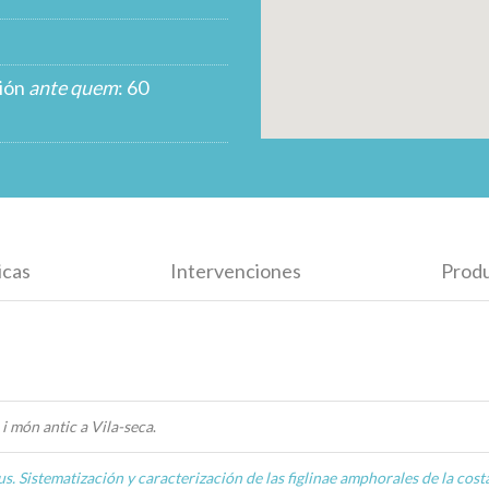
ción
ante quem
: 60
icas
Intervenciones
Prod
 i món antic a Vila-seca
.
us. Sistematización y caracterización de las figlinae amphorales de la costa