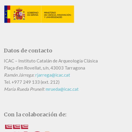
Datos de contacto
ICAC – Instituto Catalán de Arqueología Clásica
Plaça d’en Rovellat, s/n, 43003 Tarragona
Ramón Járrega
:
rjarrega@icac.cat
Tel.
+
977 249 133 (ext. 212)
Maria Rueda Prunell
:
mrueda@icac.cat
Con la colaboración de: