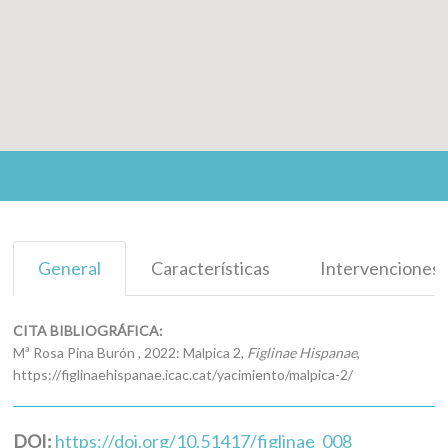
General
Características
Intervenciones
CITA BIBLIOGRÁFICA:
Mª Rosa Pina Burón , 2022: Malpica 2,
Figlinae Hispanae
,
https://figlinaehispanae.icac.cat/yacimiento/malpica-2/
DOI:
https://doi.org/10.51417/figlinae_008