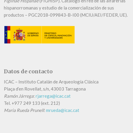
Figlinae Hispanae
(FIGHISP). Catálogo en red de las alfarerías
hispanorromanas y estudio de la comercialización de sus
productos – PGC2018-099843-B-I00 (MCIU/AEI/FEDER, UE).
Datos de contacto
ICAC – Instituto Catalán de Arqueología Clásica
Plaça d’en Rovellat, s/n, 43003 Tarragona
Ramón Járrega
:
rjarrega@icac.cat
Tel.
+
977 249 133 (ext. 212)
Maria Rueda Prunell
:
mrueda@icac.cat