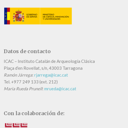
Datos de contacto
ICAC – Instituto Catalán de Arqueología Clásica
Plaça d’en Rovellat, s/n, 43003 Tarragona
Ramón Járrega
:
rjarrega@icac.cat
Tel.
+
977 249 133 (ext. 212)
Maria Rueda Prunell
:
mrueda@icac.cat
Con la colaboración de: