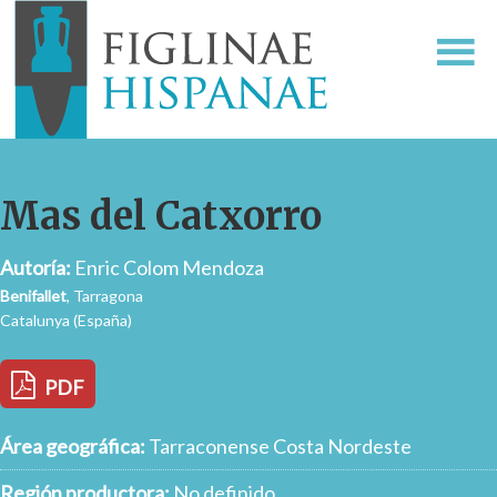
Mas del Catxorro
Autoría:
Enric Colom Mendoza
Benifallet
, Tarragona
Catalunya (España)
PDF
Área geográfica:
Tarraconense Costa Nordeste
Región productora:
No definido