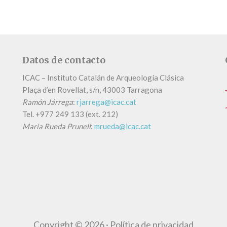
Datos de contacto
ICAC – Instituto Catalán de Arqueología Clásica
Plaça d’en Rovellat, s/n, 43003 Tarragona
Ramón Járrega
:
rjarrega@icac.cat
Tel.
+
977 249 133 (ext. 212)
Maria Rueda Prunell
:
mrueda@icac.cat
Copyright © 2026 ·
Política de privacidad