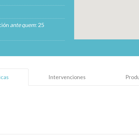
ción
ante quem
: 25
icas
Intervenciones
Prod