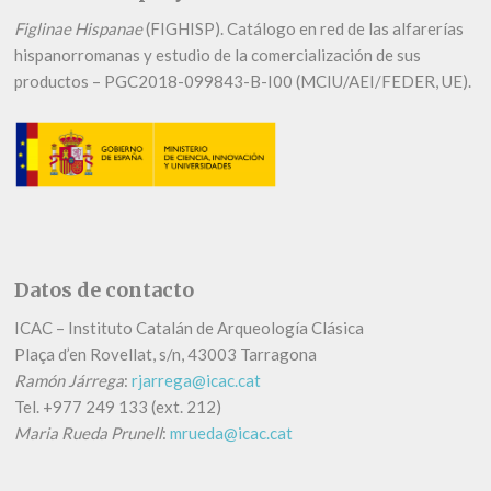
Figlinae Hispanae
(FIGHISP). Catálogo en red de las alfarerías
hispanorromanas y estudio de la comercialización de sus
productos – PGC2018-099843-B-I00 (MCIU/AEI/FEDER, UE).
Datos de contacto
ICAC – Instituto Catalán de Arqueología Clásica
Plaça d’en Rovellat, s/n, 43003 Tarragona
Ramón Járrega
:
rjarrega@icac.cat
Tel.
+
977 249 133 (ext. 212)
Maria Rueda Prunell
:
mrueda@icac.cat