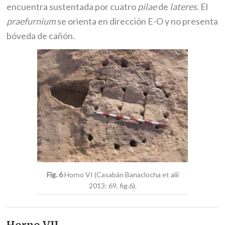
encuentra sustentada por cuatro
pilae
de
lateres
. El
praefurnium
se orienta en dirección E-O y no presenta
bóveda de cañón.
Fig. 6
Horno VI (Casabán Banaclocha et alii
2013: 69, fig.6).