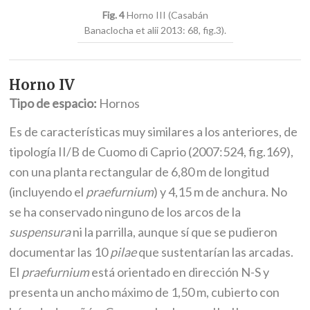
Fig. 4
Horno III (Casabán
Banaclocha et alii 2013: 68, fig.3).
Horno IV
Tipo de espacio:
Hornos
Es de características muy similares a los anteriores, de
tipología II/B de Cuomo di Caprio (2007:524, fig.169),
con una planta rectangular de 6,80 m de longitud
(incluyendo el
praefurnium
) y 4,15 m de anchura. No
se ha conservado ninguno de los arcos de la
suspensura
ni la parrilla, aunque sí que se pudieron
documentar las 10
pilae
que sustentarían las arcadas.
El
praefurnium
está orientado en dirección N-S y
presenta un ancho máximo de 1,50 m, cubierto con