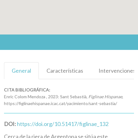
General
Características
Intervenciones
CITA BIBLIOGRÁFICA:
Enric Colom Mendoza , 2023: Sant Sebastià,
Figlinae Hispanae
,
https://figlinaehispanae.icac.cat/yacimiento/sant-sebastia/
DOI:
https://doi.org/10.51417/figlinae_132
Cerca de la riera de Argentona se sitúa este