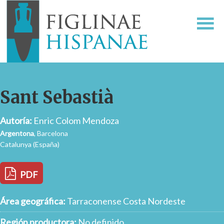
Sant Sebastià
Autoría:
Enric Colom Mendoza
Argentona
, Barcelona
Catalunya (España)
PDF
Área geográfica:
Tarraconense Costa Nordeste
Región productora:
No definido