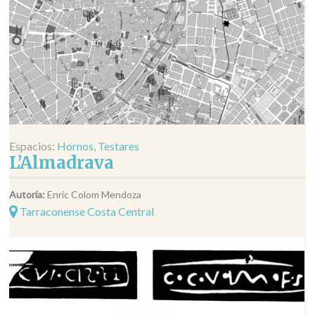
Espacios:
Hornos
,
Testares
L’Almadrava
Autoría:
Enric Colom Mendoza
Tarraconense Costa Central