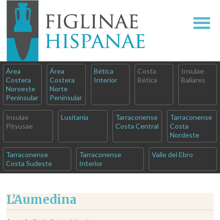
Área
Área
Bética
Costa
Insulae
Costera
Costera
Interior
Bética
Baliares
Noroeste
Norte
Peninsular
Peninsular
Insulae
Lusitania
Tarraconense
Tarraconense
Pityusae
Costa Central
Costa
Nordeste
Tarraconense
Tarraconense
Valle del Ebro
Costa Sudeste
Interior
L’Aumedina