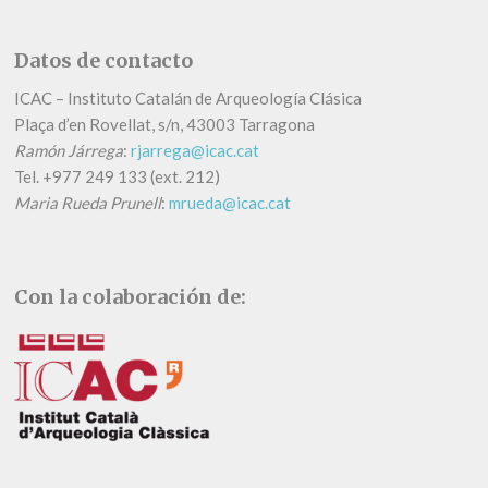
Datos de contacto
ICAC – Instituto Catalán de Arqueología Clásica
Plaça d’en Rovellat, s/n, 43003 Tarragona
Ramón Járrega
:
rjarrega@icac.cat
Tel.
+
977 249 133 (ext. 212)
Maria Rueda Prunell
:
mrueda@icac.cat
Con la colaboración de: