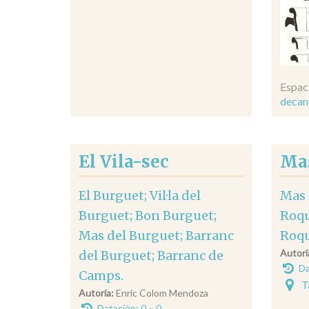
Espac
decant
El Vila-sec
Mas
El Burguet; Vil·la del
Mas 
Burguet; Bon Burguet;
Roqu
Mas del Burguet; Barranc
Roqu
Autorí
del Burguet; Barranc de
Da
Camps.
T
Autoría:
Enric Colom Mendoza
Datación: 0 ~ 0