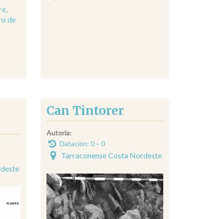
re
,
ro de
Can Tintorer
Autoría:
Datación: 0 ~ 0
Tarraconense Costa Nordeste
rdeste