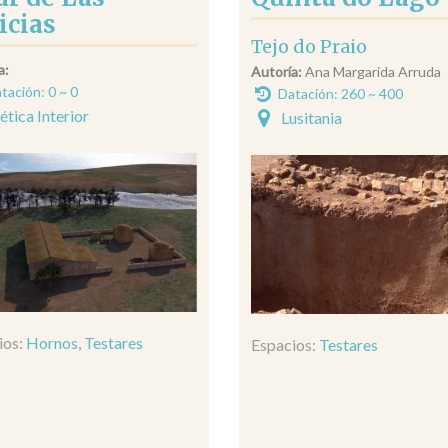
icias
Tejo do Praio
a:
Autoría:
Ana Margarida Arruda
tación: 0 ~ 0
Datación: 260 ~ 400
ética Interior
Lusitania
ios:
Hornos
,
Testares
Espacios:
Testares