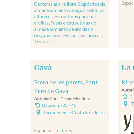
Espac
Canteras al aire libre
,
Depósitos de
almacenamiento de agua
,
Edificios
alfareros
,
Estructuras para batir
arcillas
,
Fosas o estructuras de
almacenamiento de arcillas o
desgrasantes
,
Hornos
,
Secaderos
,
Testares
Gavà
La 
Riera de les parets, Sant
Rinc
Autorí
Pere de Gavà
Da
Autoría:
Enric Colom Mendoza
T
Datación: -20 ~ 40
Tarraconense Costa Nordeste
Espacios:
Testares