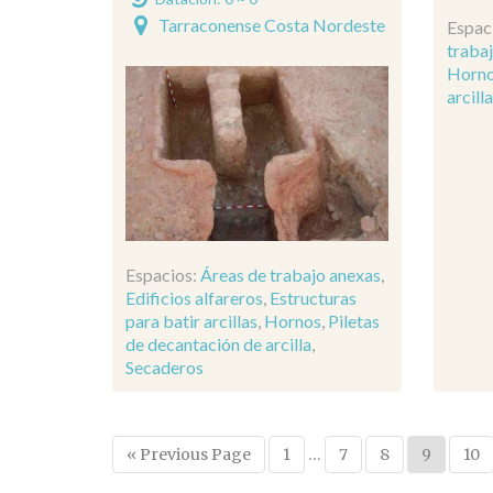
Tarraconense Costa Nordeste
Espac
traba
Horn
arcill
Espacios:
Áreas de trabajo anexas
,
Edificios alfareros
,
Estructuras
para batir arcillas
,
Hornos
,
Piletas
de decantación de arcilla
,
Secaderos
« Previous Page
1
…
7
8
9
10