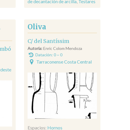
de decantación de arcilla
,
Testares
a
Oliva
C/ del Santíssim
ambó
Autoría:
Enric Colom Mendoza
Datación: 0 ~ 0
Tarraconense Costa Central
rdeste
Espacios:
Hornos