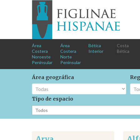
Área
Área
Bética
Costa
Costera
Costera
Interior
Bética
Noroeste
Norte
Peninsular
Peninsular
Área geográfica
Reg
Tipo de espacio
Arva
Alf