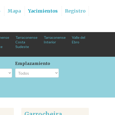
o
Mapa
Yacimientos
Registro
nense
Tarraconense
Tarraconense
Valle del
Costa
Interior
Ebro
te
Sudeste
Emplazamiento
Garrocheira