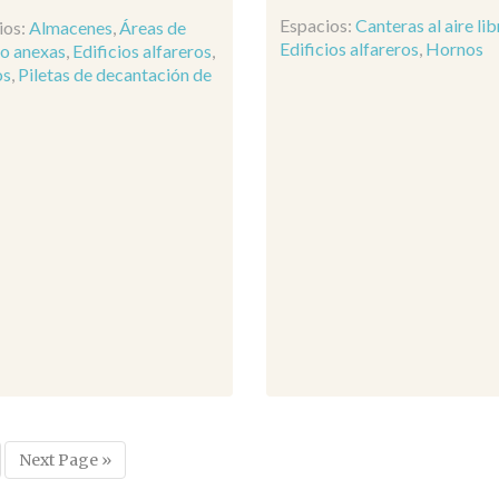
Espacios:
Canteras al aire lib
ios:
Almacenes
,
Áreas de
Edificios alfareros
,
Hornos
jo anexas
,
Edificios alfareros
,
os
,
Piletas de decantación de
a
Next Page »