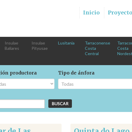
Inicio
Proyect
Insulae
Insulae
Lusitania
Tarraconense
Tarraco
Baliares
Pityusae
Costa
Costa
Central
Nordes
ión productora
Tipo de ánfora
ar de Las
Quinta do Lago