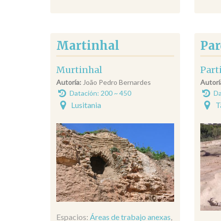
Martinhal
Par
Murtinhal
Part
Autoría:
João Pedro Bernardes
Autorí
Datación: 200 ~ 450
Da
Lusitania
T
Espacios:
Áreas de trabajo anexas
,