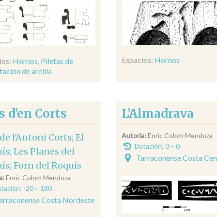
Espacios:
Hornos
ios:
Hornos
,
Piletas de
ación de arcilla
 d’en Corts
L’Almadrava
Autoría:
Enric Colom Mendoza
de l'Antoni Corts; El
Datación: 0 ~ 0
ís; Les Planes del
Tarraconense Costa Cen
ís; Forn del Roquís
a:
Enric Colom Mendoza
tación: -20 ~ 180
arraconense Costa Nordeste