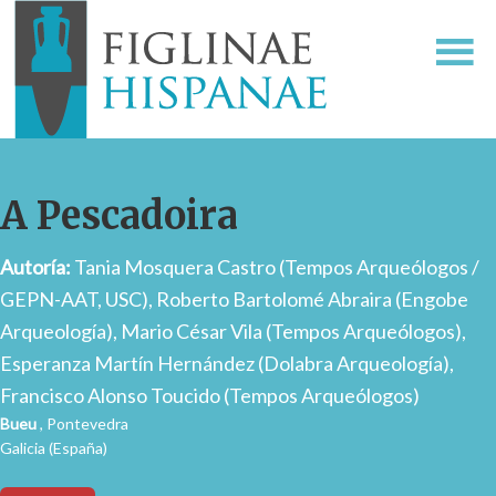
A Pescadoira
Autoría:
Tania Mosquera Castro (Tempos Arqueólogos /
GEPN-AAT, USC), Roberto Bartolomé Abraira (Engobe
Arqueología), Mario César Vila (Tempos Arqueólogos),
Esperanza Martín Hernández (Dolabra Arqueología),
Francisco Alonso Toucido (Tempos Arqueólogos)
Bueu
, Pontevedra
Galicia (España)