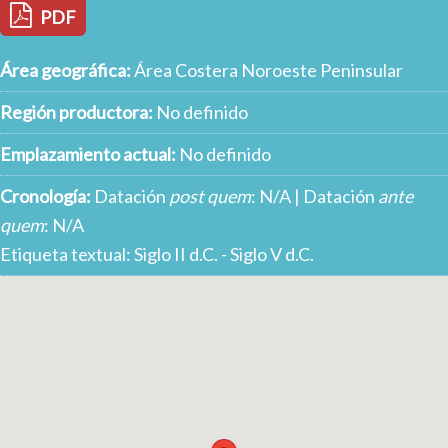
PDF
Área geográfica:
Área Costera Noroeste Peninsular
Región productora:
No definido
Emplazamiento actual:
No definido
Cronología:
Datación
post quem
: N/A | Datación
ante
quem
: N/A
Etiqueta textual: Siglo II d.C. - Siglo V d.C.