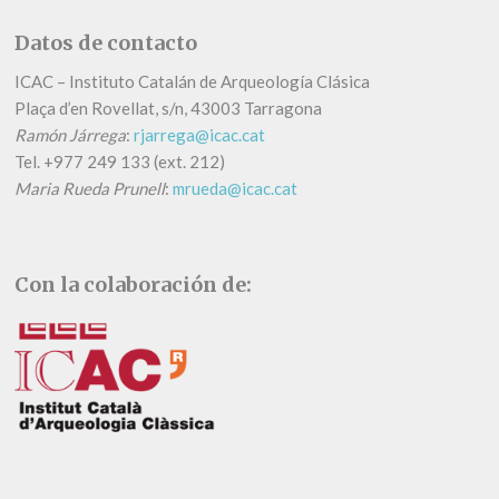
Datos de contacto
ICAC – Instituto Catalán de Arqueología Clásica
Plaça d’en Rovellat, s/n, 43003 Tarragona
Ramón Járrega
:
rjarrega@icac.cat
Tel.
+
977 249 133 (ext. 212)
Maria Rueda Prunell
:
mrueda@icac.cat
Con la colaboración de: