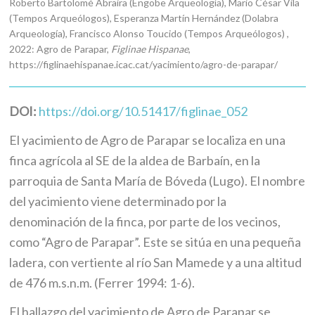
Roberto Bartolomé Abraira (Engobe Arqueología), Mario César Vila
(Tempos Arqueólogos), Esperanza Martín Hernández (Dolabra
Arqueología), Francisco Alonso Toucido (Tempos Arqueólogos) ,
2022: Agro de Parapar,
Figlinae Hispanae
,
https://figlinaehispanae.icac.cat/yacimiento/agro-de-parapar/
DOI:
https://doi.org/10.51417/figlinae_052
El yacimiento de Agro de Parapar se localiza en una
finca agrícola al SE de la aldea de Barbaín, en la
parroquia de Santa María de Bóveda (Lugo). El nombre
del yacimiento viene determinado por la
denominación de la finca, por parte de los vecinos,
como “Agro de Parapar”. Este se sitúa en una pequeña
ladera, con vertiente al río San Mamede y a una altitud
de 476 m.s.n.m. (Ferrer 1994: 1-6).
El hallazgo del yacimiento de Agro de Parapar se