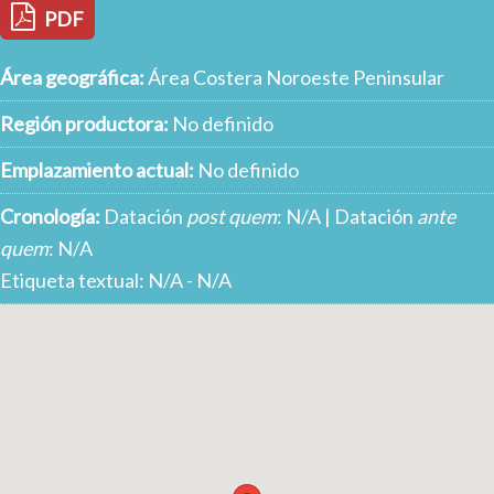
PDF
Área geográfica:
Área Costera Noroeste Peninsular
Región productora:
No definido
Emplazamiento actual:
No definido
Cronología:
Datación
post quem
: N/A | Datación
ante
quem
: N/A
Etiqueta textual: N/A - N/A