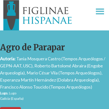
Agro de Parapar
Autoría:
Tania Mosquera Castro (Tempos Arqueólogos /
GEPN-AAT, USC), Roberto Bartolomé Abraira (Engobe
Arqueología), Mario César Vila (Tempos Arqueólogos),
Esperanza Martín Hernández (Dolabra Arqueología),
Francisco Alonso Toucido (Tempos Arqueólogos)
Lugo
, Lugo
Galicia (España)