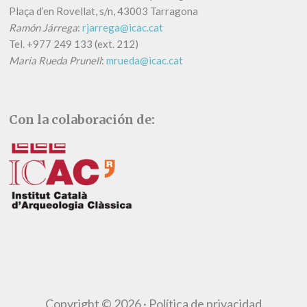
Plaça d’en Rovellat, s/n, 43003 Tarragona
Ramón Járrega
:
rjarrega@icac.cat
Tel.
+
977 249 133 (ext. 212)
Maria Rueda Prunell
:
mrueda@icac.cat
Con la colaboración de:
Copyright © 2026 ·
Política de privacidad