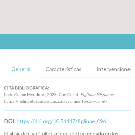
General
Características
Intervenciones
CITA BIBLIOGRÁFICA:
Enric Colom Mendoza , 2023: Can Collet,
Figlinae Hispanae
,
https://figlinaehispanae.icac.cat/yacimiento/can-collet/
DOI:
https://doi.org/10.51417/figlinae_096
El alfar de Can Collet se encuentra ubicado en los