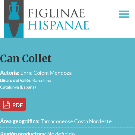
Can Collet
Autoría:
Enric Colom Mendoza
Llinars del Vallès
, Barcelona
Catalunya (España)
PDF
Área geográfica:
Tarraconense Costa Nordeste
Región productora:
No definido