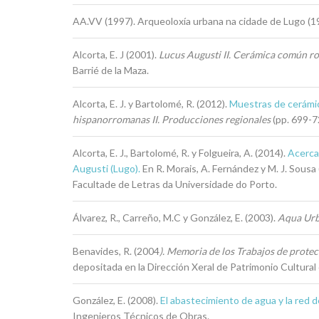
AA.VV (1997). Arqueoloxía urbana na cidade de Lugo (
Alcorta, E. J (2001).
Lucus Augusti II.
Cerámica común rom
Barrié de la Maza.
Alcorta, E. J. y Bartolomé, R. (2012).
Muestras de cerámic
hispanorromanas II. Producciones regionales
(pp. 699-7
Alcorta, E. J., Bartolomé, R. y Folgueira, A. (2014).
Acercam
Augusti (Lugo).
En R. Morais, A. Fernández y M. J. Sousa 
Facultade de Letras da Universidade do Porto.
Álvarez, R., Carreño, M.C y González, E. (2003).
Aqua Urbi
Benavides, R. (2004
). Memoria de los Trabajos de protec
depositada en la Dirección Xeral de Patrimonio Cultural 
González, E. (2008).
El abastecimiento de agua y la red
Ingenieros Técnicos de Obras.