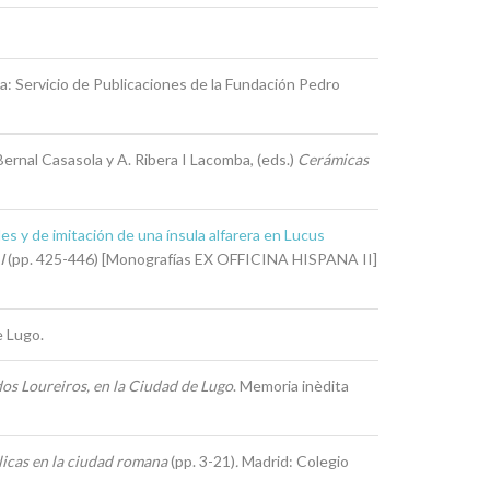
a: Servicio de Publicaciones de la Fundación Pedro
Bernal Casasola y A. Ribera I Lacomba, (eds.)
Cerámicas
s y de imitación de una ínsula alfarera en Lucus
 I
(pp. 425-446) [Monografías EX OFFICINA HISPANA II]
e Lugo.
dos Loureiros, en la Ciudad de Lugo
. Memoria inèdita
licas en la ciudad romana
(pp. 3-21)
.
Madrid: Colegio