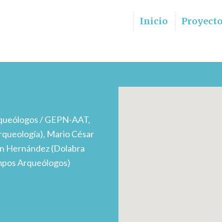
Inicio
Proyect
queólogos / GEPN-AAT,
rqueología), Mario César
ín Hernández (Dolabra
empos Arqueólogos)