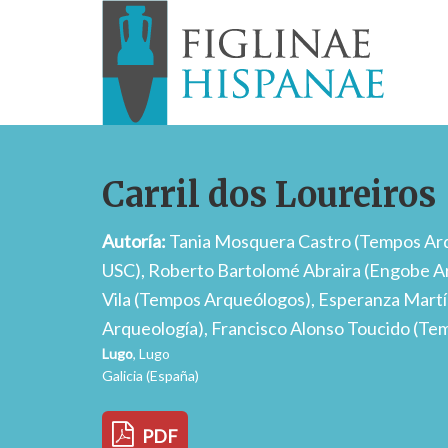
Carril dos Loureiros
Autoría:
Tania Mosquera Castro (Tempos Ar
USC), Roberto Bartolomé Abraira (Engobe A
Vila (Tempos Arqueólogos), Esperanza Mart
Arqueología), Francisco Alonso Toucido (T
Lugo
, Lugo
Galicia (España)
PDF