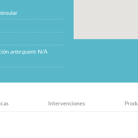
insular
ción
ante quem
: N/A
icas
Intervenciones
Prod