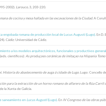
1995-2002).
Larouco
, 3, 203-220.
ana de cocina y mesa hallada en las excavaciones de la Ciudad
. A Coruñ
a engobada romana de producción local de Lucus Augusti (Lugo).
En D. 
24). Cádiz: Universidad de Cádiz.
iento a los modelos arquitectónicos, funcionales y productivos generale
(eds. científicos):
As produçoes cerámicas de imitaçao na Hispania Tomo
. Historia do abastecemento de auga á cidade de Lugo.
Lugo: Concello d
ción para la extracción de un horno romano de alfarero de la Rúa Carril 
de la Xunta de Galicia.
 de saneamiento en
Lucus Augusti
(Lugo).
En
IV Congreso de las obras púb