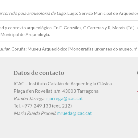
ercorrido pola arqueoloxía de Lugo
. Lugo: Servizo Municipal de Arqueolox
ad y contexto arqueológico. En E. González, C Carreras y R, Morais (Ed.).
o Municipal de Arqueología.
sular
. Coruña: Museu Arqueolóxico [Monografías urxentes do museo, nº 
Datos de contacto
ICAC – Instituto Catalán de Arqueología Clásica
Plaça d’en Rovellat, s/n, 43003 Tarragona
Ramón Járrega
:
rjarrega@icac.cat
Tel.
+
977 249 133 (ext. 212)
Maria Rueda Prunell
:
mrueda@icac.cat