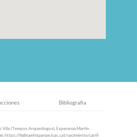
ucciones
Bibliografia
 Vila (Tempos Arqueólogos), Esperanza Martín
ae
, https://figlinaehispanae.icac.cat/yacimiento/carril-