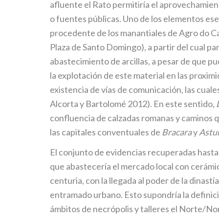
afluente el Rato permitiría el aprovechamien
o fuentes públicas. Uno de los elementos esen
procedente de los manantiales de Agro do Ca
Plaza de Santo Domingo), a partir del cual pa
abastecimiento de arcillas, a pesar de que p
la explotación de este material en las proxim
existencia de vías de comunicación, las cual
Alcorta y Bartolomé 2012). En este sentido,
confluencia de calzadas romanas y caminos qu
las capitales conventuales de
Bracara
y
Astu
El conjunto de evidencias recuperadas hasta
que abastecería el mercado local con cerámica
centuria, con la llegada al poder de la dinast
entramado urbano. Esto supondría la definici
ámbitos de necrópolis y talleres el Norte/No