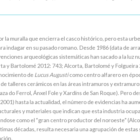
 la muralla que encierra el casco histórico, pero esta urb
ra indagar en su pasado romano. Desde 1986 (data de arra
ervenciones arqueológicas sistemáticas han sacado a la luz
orta y Bartolomé 2012: 743; Alcorta, Bartolomé y Folgueira
onocimiento de
Lucus Augusti
como centro alfarero en époc
 de talleres cerámicos en las áreas intramuros y extramuros.
raza do Ferrol, Ánxel Fole y Xardíns de San Roque). Pero des
2001) hasta la actualidad, el número de evidencias ha a
turales y materiales que indican que esta industria ocupar
ndose como el “gran centro productor del noroeste” (Alcor
últimas décadas, resulta necesaria una agrupación de estas
ación.