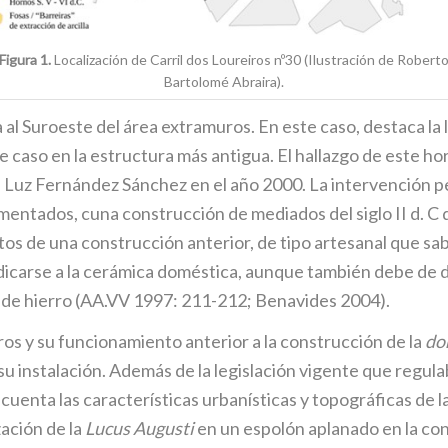
Figura 1.
Localización de Carril dos Loureiros nº30 (Ilustración de Robert
Bartolomé Abraira).
a al Suroeste del área extramuros. En este caso, destaca la 
caso en la estructura más antigua. El hallazgo de este hor
Mª Luz Fernández Sánchez en el año 2000. La intervención 
imentados, cuna construcción de mediados del siglo II d. C q
stos de una construcción anterior, de tipo artesanal que sa
dicarse a la cerámica doméstica, aunque también debe de d
s de hierro (AA.VV 1997: 211-212; Benavides 2004).
iros y su funcionamiento anterior a la construcción de la
do
 su instalación. Además de la legislación vigente que regul
cuenta las características urbanísticas y topográficas de l
zación de la
Lucus Augusti
en un espolón aplanado en la conf