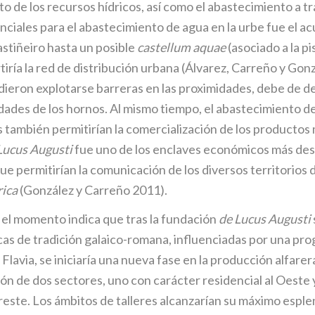
to de los recursos hídricos, así como el abastecimiento a 
ciales para el abastecimiento de agua en la urbe fue el ac
stiñeiro hasta un posible
castellum aquae
(asociado a la p
rtiría la red de distribución urbana (Álvarez, Carreño y Go
udieron explotarse barreras en las proximidades, debe de d
idades de los hornos. Al mismo tiempo, el abastecimiento de
es también permitirían la comercialización de los product
Lucus Augusti
fue uno de los enclaves económicos más dest
e permitirían la comunicación de los diversos territorios
rica
(González y Carreño 2011).
 el momento indica que tras la fundación
de Lucus Augusti
s de tradición galaico-romana, influenciadas por una progr
ía Flavia, se iniciaría una nueva fase en la producción alfar
ón de dos sectores, uno con carácter residencial al Oeste y
reste. Los ámbitos de talleres alcanzarían su máximo esple