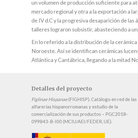
un volumen de producción suficiente para ate
mercado regional y otra a la exportación a larg
de IV d.C y la progresiva desaparición de las
talleres lograron subsistir, abasteciendo a 
En lo referido a la distribución de la cerámic
Noroeste. Así se identifican cerámicas lucens
Atlántica y Cantábrica, llegando a la mitad N
Detalles del proyecto
Figlinae Hispanae
(FIGHISP). Catálogo en red de las
alfarerías hispanorromanas y estudio de la
comercialización de sus productos – PGC2018-
099843-B-I00 (MCIU/AEI/FEDER, UE).