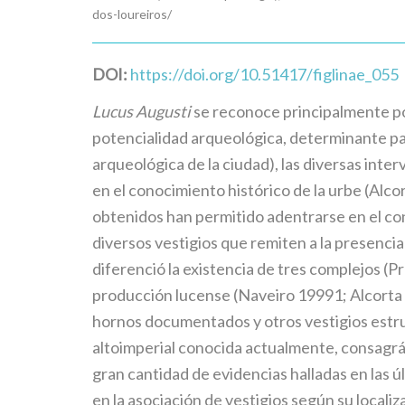
dos-loureiros/
DOI:
https://doi.org/10.51417/figlinae_055
Lucus Augusti
se reconoce principalmente por
potencialidad arqueológica, determinante pa
arqueológica de la ciudad), las diversas int
en el conocimiento histórico de la urbe (Alc
obtenidos han permitido adentrarse en el c
diversos vestigios que remiten a la presencia
diferenció la existencia de tres complejos (P
producción lucense (Naveiro 19991; Alcorta 
hornos documentados y otros vestigios estruc
altoimperial conocida actualmente, consagrá
gran cantidad de evidencias halladas en las 
en la asociación de vestigios según su localiz