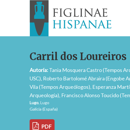
Carril dos Loureiros
Autoría:
Tania Mosquera Castro (Tempos Ar
USC), Roberto Bartolomé Abraira (Engobe A
Vila (Tempos Arqueólogos), Esperanza Mart
Arqueología), Francisco Alonso Toucido (T
Lugo
, Lugo
Galicia (España)
PDF