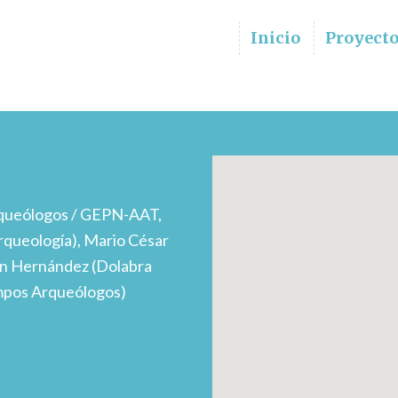
Inicio
Proyect
queólogos / GEPN-AAT,
rqueología), Mario César
ín Hernández (Dolabra
empos Arqueólogos)