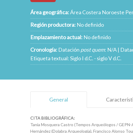
Área geográfica:
Área Costera Noroeste Pen
Región productora:
No definido
Emplazamiento actual:
No definido
Cronología:
Datación
post quem
: N/A | Data
Etiqueta textual: Siglo I d.C. - siglo V d.C.
General
Característ
CITA BIBLIOGRÁFICA:
Tania Mosquera Castro (Tempos Arqueólogos / GEPN-AA
Hernández (Dolabra Arqueología), Francisco Alonso Tou