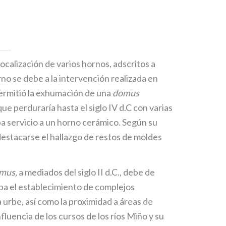
o
localización de varios hornos, adscritos a
no se debe a la intervención realizada en
permitió la exhumación de una
domus
ue perduraría hasta el siglo IV d.C con varias
ba servicio a un horno cerámico. Según su
estacarse el hallazgo de restos de moldes
mus,
a mediados del siglo II d.C., debe de
aba el establecimiento de complejos
a urbe, así como la proximidad a áreas de
luencia de los cursos de los ríos Miño y su