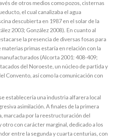
través de otros medios como pozos, cisternas
ueducto, el cual canalizaba el agua
iscina descubierta en 1987 en el solar de la
nzález 2003; González 2008). En cuanto al
estacarse la presencia de diversas fosas para
 materias primas estaría en relación con la
os manufacturados (Alcorta 2001: 408-409;
acados del Noroeste, un núcleo de partida y
 del Convento, así como la comunicación con
se establecería una industria alfarera local
esiva asimilación. A finales de la primera
era, marcada por la reestructuración del
 otro con carácter marginal, dedicado a los
ndor entre la segunda y cuarta centurias, con