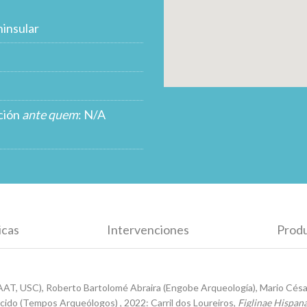
insular
ción
ante quem
: N/A
icas
Intervenciones
Prod
T, USC), Roberto Bartolomé Abraira (Engobe Arqueología), Mario César
cido (Tempos Arqueólogos) , 2022: Carril dos Loureiros,
Figlinae Hispan