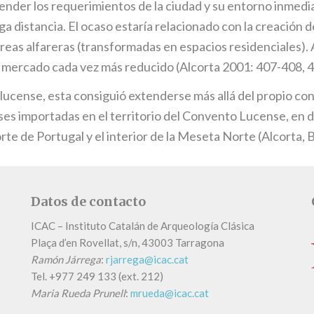
nder los requerimientos de la ciudad y su entorno inmedia
a distancia. El ocaso estaría relacionado con la creación de l
 áreas alfareras (transformadas en espacios residenciales)
un mercado cada vez más reducido (Alcorta 2001: 407-408, 
a lucense, esta consiguió extenderse más allá del propio con
es importadas en el territorio del Convento Lucense, en dive
orte de Portugal y el interior de la Meseta Norte (Alcorta,
Datos de contacto
ICAC – Instituto Catalán de Arqueología Clásica
Plaça d’en Rovellat, s/n, 43003 Tarragona
Ramón Járrega
:
rjarrega@icac.cat
Tel.
+
977 249 133 (ext. 212)
Maria Rueda Prunell
:
mrueda@icac.cat