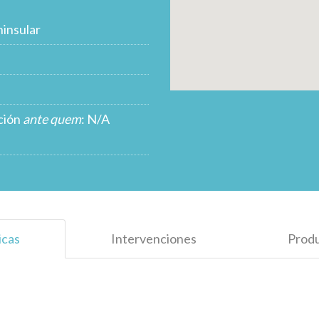
insular
ción
ante quem
: N/A
icas
Intervenciones
Prod