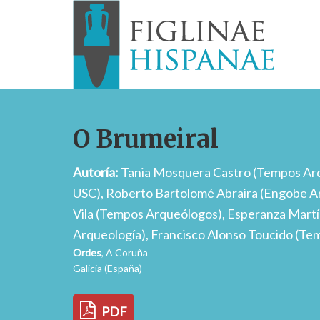
O Brumeiral
Autoría:
Tania Mosquera Castro (Tempos Ar
USC), Roberto Bartolomé Abraira (Engobe A
Vila (Tempos Arqueólogos), Esperanza Mart
Arqueología), Francisco Alonso Toucido (T
Ordes
, A Coruña
Galicia (España)
PDF