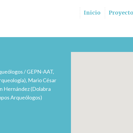
Inicio
Proyect
queólogos / GEPN-AAT,
rqueología), Mario César
ín Hernández (Dolabra
empos Arqueólogos)