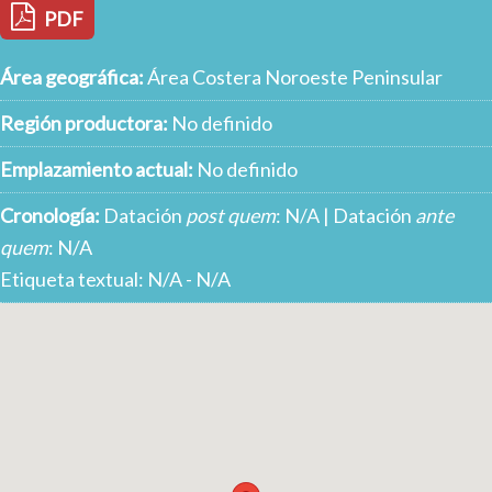
PDF
Área geográfica:
Área Costera Noroeste Peninsular
Región productora:
No definido
Emplazamiento actual:
No definido
Cronología:
Datación
post quem
: N/A | Datación
ante
quem
: N/A
Etiqueta textual: N/A - N/A