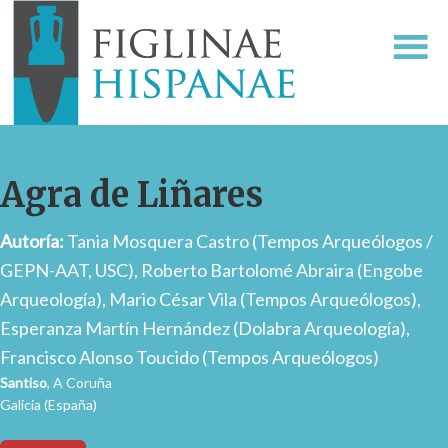
Agra de Liñares
Autoría:
Tania Mosquera Castro (Tempos Arqueólogos /
GEPN-AAT, USC), Roberto Bartolomé Abraira (Engobe
Arqueología), Mario César Vila (Tempos Arqueólogos),
Esperanza Martín Hernández (Dolabra Arqueología),
Francisco Alonso Toucido (Tempos Arqueólogos)
Santiso
, A Coruña
Galicia (España)