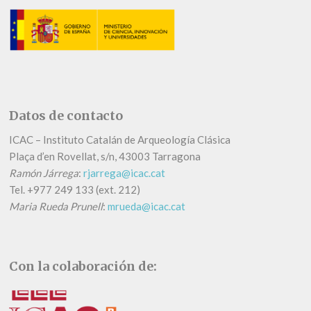
Datos de contacto
ICAC – Instituto Catalán de Arqueología Clásica
Plaça d’en Rovellat, s/n, 43003 Tarragona
Ramón Járrega
:
rjarrega@icac.cat
Tel.
+
977 249 133 (ext. 212)
Maria Rueda Prunell
:
mrueda@icac.cat
Con la colaboración de: