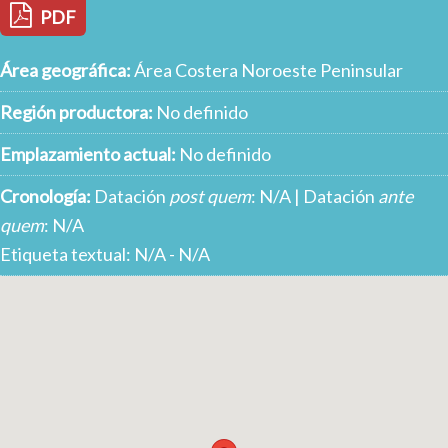
PDF
Área geográfica:
Área Costera Noroeste Peninsular
Región productora:
No definido
Emplazamiento actual:
No definido
Cronología:
Datación
post quem
: N/A | Datación
ante
quem
: N/A
Etiqueta textual: N/A - N/A