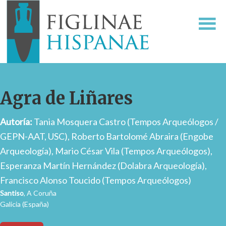
Agra de Liñares
Autoría:
Tania Mosquera Castro (Tempos Arqueólogos /
GEPN-AAT, USC), Roberto Bartolomé Abraira (Engobe
Arqueología), Mario César Vila (Tempos Arqueólogos),
Esperanza Martín Hernández (Dolabra Arqueología),
Francisco Alonso Toucido (Tempos Arqueólogos)
Santiso
, A Coruña
Galicia (España)