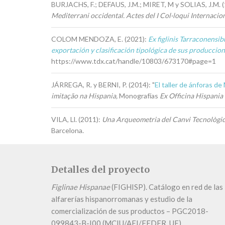
BURJACHS, F.; DEFAUS, J.M.; MIRET, M y SOLIAS, J.M. (1
Mediterrani occidental. Actes del I Col·loqui Internaci
COLOM MENDOZA, E. (2021):
Ex figlinis Tarraconensib
exportación y clasificación tipológica de sus producciones 
https://www.tdx.cat/handle/10803/673170#page=1
JÁRREGA, R. y BERNI, P. (2014): "
El taller de ánforas de
imitaç
ão na Hispania,
Monografías
Ex Officina Hispania 
VILA, Ll. (2011):
Una Arqueometria del Canvi Tecnològic: 
Barcelona.
Detalles del proyecto
Figlinae Hispanae
(FIGHISP). Catálogo en red de las
alfarerías hispanorromanas y estudio de la
comercialización de sus productos – PGC2018-
099843-B-I00 (MCIU/AEI/FEDER, UE).