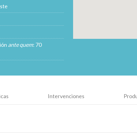
ste
ción
ante quem
: 70
icas
Intervenciones
Prod