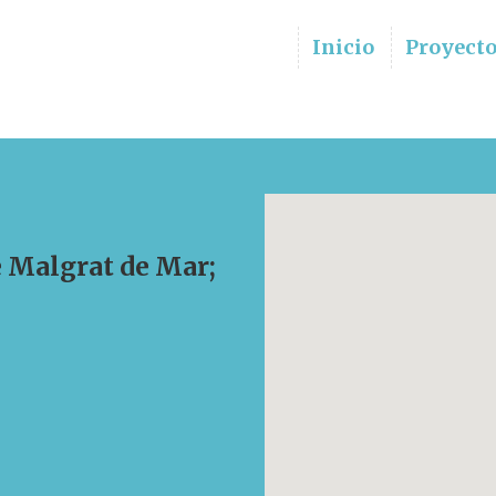
Inicio
Proyect
e Malgrat de Mar;