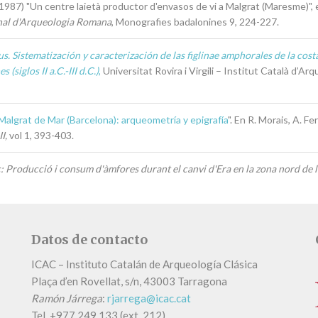
987) "Un centre laietà productor d'envasos de vi a Malgrat (Maresme)",
onal d'Arqueologia Romana
, Monografies badalonines 9, 224-227.
us. Sistematización y caracterización de las figlinae amphorales de la costa
(siglos II a.C.-III d.C.)
,
Universitat Rovira i Virgili – Institut Català d’Arq
 Malgrat de Mar (Barcelona): arqueometría y epigrafía
". En R. Morais, A. F
II,
vol 1, 393-403.
Producció i consum d'àmfores durant el canvi d'Era en la zona nord de l
Datos de contacto
ICAC – Instituto Catalán de Arqueología Clásica
Plaça d’en Rovellat, s/n, 43003 Tarragona
Ramón Járrega
:
rjarrega@icac.cat
Tel.
+
977 249 133 (ext. 212)