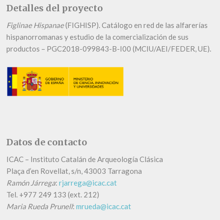
Detalles del proyecto
Figlinae Hispanae
(FIGHISP). Catálogo en red de las alfarerías
hispanorromanas y estudio de la comercialización de sus
productos – PGC2018-099843-B-I00 (MCIU/AEI/FEDER, UE).
Datos de contacto
ICAC – Instituto Catalán de Arqueología Clásica
Plaça d’en Rovellat, s/n, 43003 Tarragona
Ramón Járrega
:
rjarrega@icac.cat
Tel.
+
977 249 133 (ext. 212)
Maria Rueda Prunell
:
mrueda@icac.cat