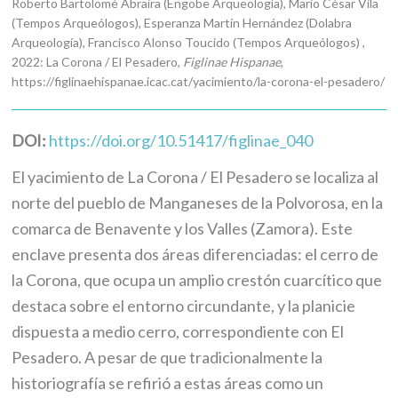
Roberto Bartolomé Abraira (Engobe Arqueología), Mario César Vila
(Tempos Arqueólogos), Esperanza Martín Hernández (Dolabra
Arqueología), Francisco Alonso Toucido (Tempos Arqueólogos) ,
2022: La Corona / El Pesadero,
Figlinae Hispanae
,
https://figlinaehispanae.icac.cat/yacimiento/la-corona-el-pesadero/
DOI:
https://doi.org/10.51417/figlinae_040
El yacimiento de La Corona / El Pesadero se localiza al
norte del pueblo de Manganeses de la Polvorosa, en la
comarca de Benavente y los Valles (Zamora). Este
enclave presenta dos áreas diferenciadas: el cerro de
la Corona, que ocupa un amplio crestón cuarcítico que
destaca sobre el entorno circundante, y la planicie
dispuesta a medio cerro, correspondiente con El
Pesadero. A pesar de que tradicionalmente la
historiografía se refirió a estas áreas como un