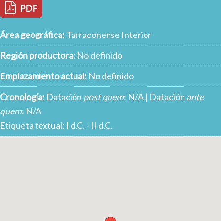
PDF
Área geográfica:
Tarraconense Interior
Región productora:
No definido
Emplazamiento actual:
No definido
Cronología:
Datación
post quem
: N/A | Datación
ante
quem
: N/A
Etiqueta textual: I d.C. - II d.C.