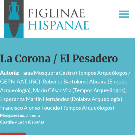
La Corona / El Pesadero
Autoría:
Tania Mosquera Castro (Tempos Arqueólogos /
GEPN-AAT, USC), Roberto Bartolomé Abraira (Engobe
Arqueología), Mario César Vila (Tempos Arqueólogos),
Esperanza Martín Hernández (Dolabra Arqueología),
Francisco Alonso Toucido (Tempos Arqueólogos)
Manganeses
, Zamora
Castilla y León (España)