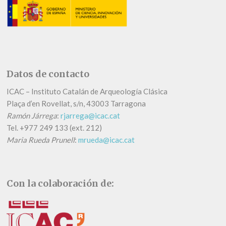
Datos de contacto
ICAC – Instituto Catalán de Arqueología Clásica
Plaça d’en Rovellat, s/n, 43003 Tarragona
Ramón Járrega
:
rjarrega@icac.cat
Tel.
+
977 249 133 (ext. 212)
Maria Rueda Prunell
:
mrueda@icac.cat
Con la colaboración de: