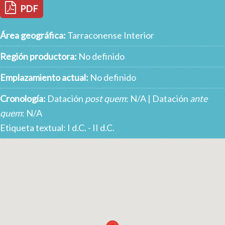
PDF
Área geográfica:
Tarraconense Interior
Región productora:
No definido
Emplazamiento actual:
No definido
Cronología:
Datación
post quem
: N/A | Datación
ante
quem
: N/A
Etiqueta textual: I d.C. - II d.C.